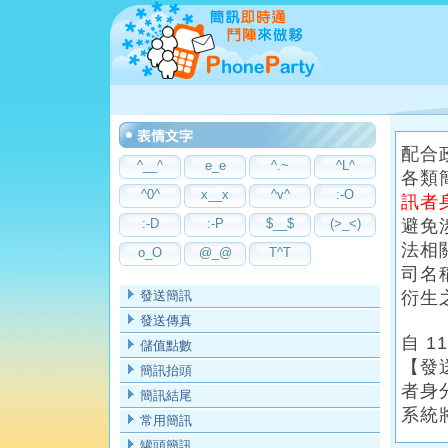
配合
^__^
e_e
^.~
^L^
各類
^0^
x__x
^v^
:-O
訊者
:-D
:-P
$__$
(>_<)
避免
法相
o_O
@_@
T^T
司名稱
發送簡訊
衍生
發送傳真
自 1
儲值點數
【發
簡訊抬頭
者身
簡訊結尾
系統
常用簡訊
罐頭簡訊