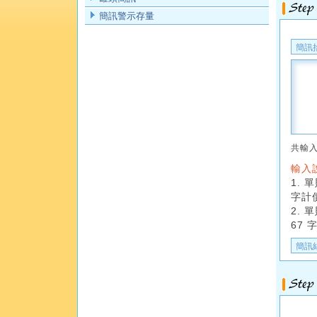
簡訊警示存量
共輸
輸入
1.
字計價
2.
67 